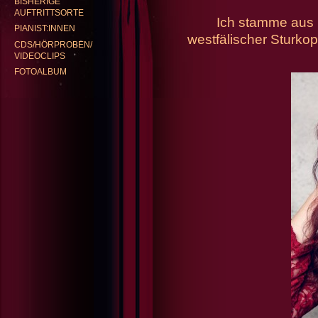
BISHERIGE
AUFTRITTSORTE
Ich stamme aus M
PIANIST:INNEN
westfälischer Sturkopf
GABRIELE KENTRUP
REP
CDS/HÖRPROBEN/
VIDEOCLIPS
FOTOALBUM