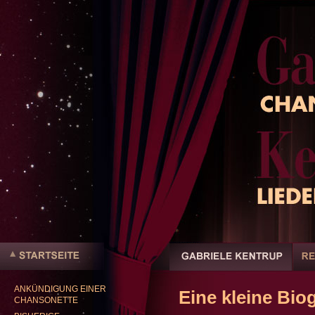
Benutzerspezifische
Werkzeuge
Sektionen
Direkt
zum
Inhalt
|
ANKÜNDIGUNG EINER
Direkt
Eine kleine Biogr
Startseite
CHANSONETTE
zur
Navigation