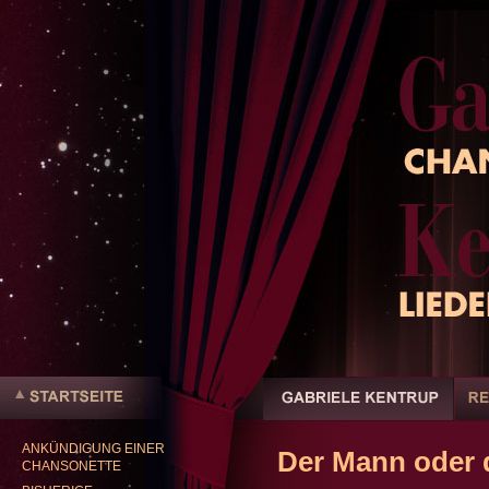
Benutzerspezifische
Werkzeuge
Sektionen
Direkt
zum
Inhalt
|
ANKÜNDIGUNG EINER
Direkt
Der Mann oder d
Startseite
CHANSONETTE
zur
Navigation