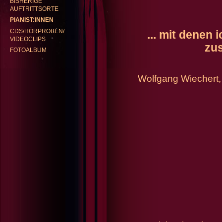
BISHERIGE
AUFTRITTSORTE
PIANIST:INNEN
GABRIELE KENTRUP
REP
CDS/HÖRPROBEN/
... mit denen 
VIDEOCLIPS
zu
FOTOALBUM
Wolfgang Wiechert,