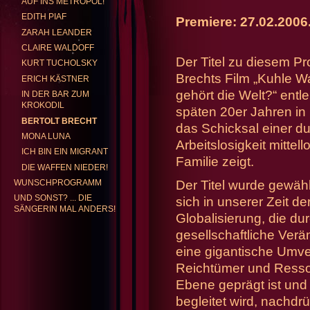
AUF INS METROPOL!
EDITH PIAF
Premiere: 27.02.2006
ZARAH LEANDER
GABRIELE KENTRUP
REP
CLAIRE WALDOFF
Der Titel zu diesem Pr
KURT TUCHOLSKY
Brechts Film „Kuhle 
ERICH KÄSTNER
gehört die Welt?“ entle
IN DER BAR ZUM
KROKODIL
späten 20er Jahren in 
BERTOLT BRECHT
das Schicksal einer d
MONA LUNA
Arbeitslosigkeit mitte
ICH BIN EIN MIGRANT
Familie zeigt.
DIE WAFFEN NIEDER!
WUNSCHPROGRAMM
Der Titel wurde gewähl
UND SONST? ... DIE
sich in unserer Zeit d
SÄNGERIN MAL ANDERS!
Globalisierung, die du
gesellschaftliche Ver
eine gigantische Umve
Reichtümer und Ressou
Ebene geprägt ist und
begleitet wird, nachdrü