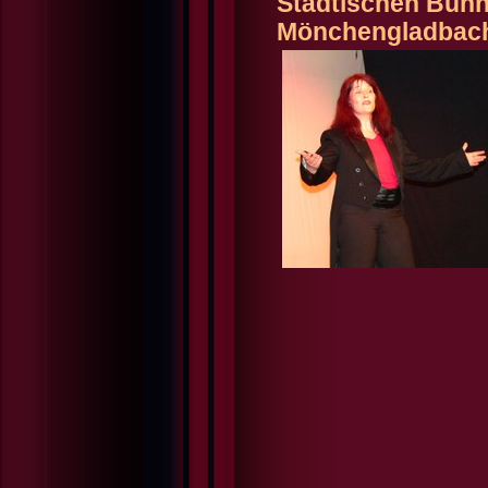
Städtischen Bühn
Mönchengladbac