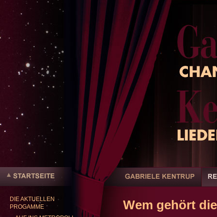
Benutzerspezifische
Werkzeuge
Sektionen
Direkt
zum
Inhalt
|
DIE AKTUELLEN
Direkt
Wem gehört die
Startseite
PROGAMME
zur
Navigation