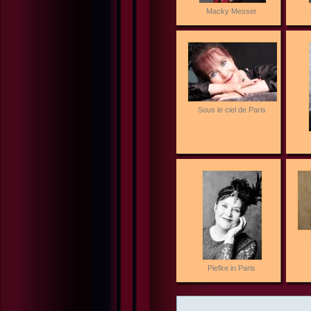
Macky Messer
Sous le ciel de Paris
Piefke in Paris