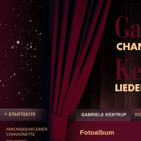
Benutzerspezifische
Werkzeuge
Sektionen
Direkt
zum
Inhalt
|
ANKÜNDIGUNG EINER
Direkt
Fotoalbum
Startseite
CHANSONETTE
zur
Navigation