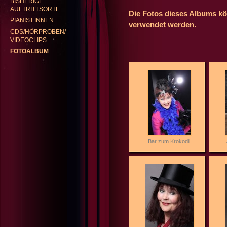
BISHERIGE
AUFTRITTSORTE
Die Fotos dieses Albums kö
PIANIST:INNEN
verwendet werden.
GABRIELE KENTRUP
REP
CDS/HÖRPROBEN/
VIDEOCLIPS
FOTOALBUM
Bar zum Krokodil