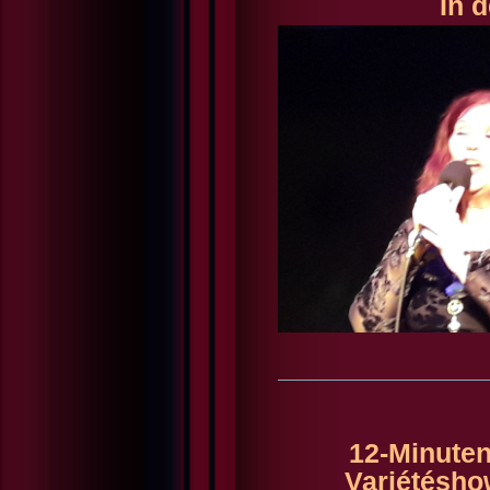
In 
12-Minuten
Variétésho