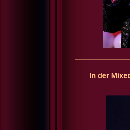
_____________
In der Mix