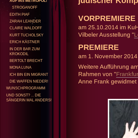
jüdischer Komp
AUF INS METROPOL!
STROGANOFF
EDITH PIAF
VORPREMIERE
GABRIELE KENTRUP
REP
ZARAH LEANDER
am 25.10.2014 im KuH
CLAIRE WALDOFF
Vilbeler Ausstellung "
L
KURT TUCHOLSKY
ERICH KÄSTNER
PREMIERE
IN DER BAR ZUM
KROKODIL
am 1. November 2014 
BERTOLT BRECHT
Weitere Aufführung am 
MONA LUNA
Rahmen von "
Frankfur
ICH BIN EIN MIGRANT
Anne Frank gewidmet 
DIE WAFFEN NIEDER!
WUNSCHPROGRAMM
UND SONST? ... DIE
SÄNGERIN MAL ANDERS!