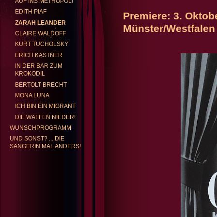
AUF INS METROPOL!
EDITH PIAF
Premiere: 3. Oktob
ZARAH LEANDER
Münster/Westfalen
GABRIELE KENTRUP
REP
CLAIRE WALDOFF
KURT TUCHOLSKY
ERICH KÄSTNER
IN DER BAR ZUM
KROKODIL
BERTOLT BRECHT
MONA LUNA
ICH BIN EIN MIGRANT
DIE WAFFEN NIEDER!
WUNSCHPROGRAMM
UND SONST? ... DIE
SÄNGERIN MAL ANDERS!