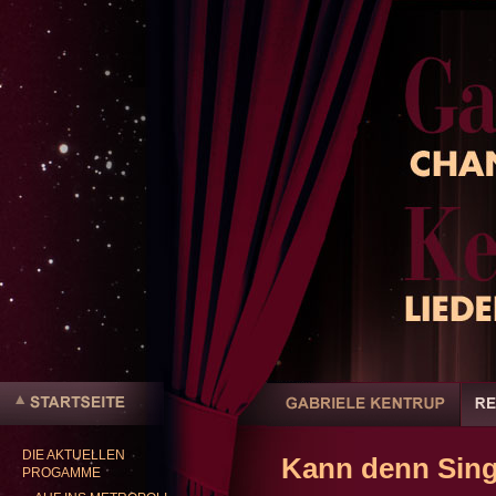
Benutzerspezifische
Werkzeuge
Sektionen
Direkt
zum
Inhalt
|
DIE AKTUELLEN
Direkt
Kann denn Sing
Startseite
PROGAMME
zur
Navigation