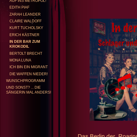
AUF INS METROPOL!
EDITH PIAF
ZARAH LEANDER
GABRIELE KENTRUP
REP
CLAIRE WALDOFF
KURT TUCHOLSKY
ERICH KÄSTNER
IN DER BAR ZUM
KROKODIL
BERTOLT BRECHT
MONA LUNA
ICH BIN EIN MIGRANT
DIE WAFFEN NIEDER!
WUNSCHPROGRAMM
UND SONST? ... DIE
SÄNGERIN MAL ANDERS!
Das Berlin der „Roarin