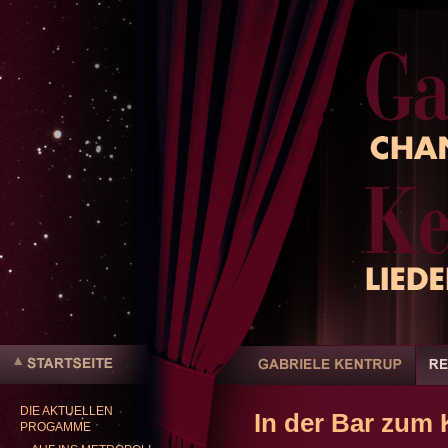
Benutzerspezifische
Werkzeuge
Sektionen
Direkt
zum
Inhalt
|
DIE AKTUELLEN
Direkt
In der Bar zum 
Startseite
PROGAMME
zur
Navigation