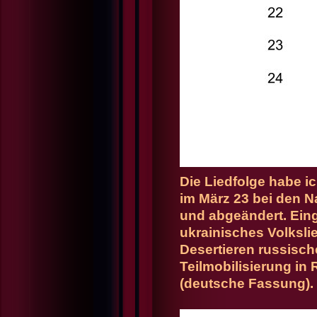
Die Liedfolge habe ic
im März 23 bei den N
und abgeändert. Ein
ukrainisches Volksl
Desertieren russisch
Teilmobilisierung in
(deutsche Fassung)