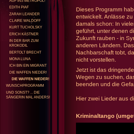
AUF INS METROPOL!
EDITH PIAF
Dieses Programm hab
ZARAH LEANDER
entwickelt. Anlässe 
GABRIELE KENTRUP
REP
CLAIRE WALDOFF
damals schon: In viele
KURT TUCHOLSKY
geführt, unter denen 
ERICH KÄSTNER
Zukunft rauben - in Sy
IN DER BAR ZUM
anderen Ländern. Dass
KROKODIL
Nachbarschaft tobt, da
BERTOLT BRECHT
nicht vorstellen.
MONA LUNA
ICH BIN EIN MIGRANT
Jetzt ist das dringen
DIE WAFFEN NIEDER!
Wegen zu suchen, das
DIE WAFFEN NIEDER!
beenden und die Gefah
WUNSCHPROGRAMM
UND SONST? ... DIE
SÄNGERIN MAL ANDERS!
Hier zwei Lieder aus
Kriminaltango (umget