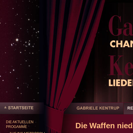
Benutzerspezifische
Werkzeuge
Sektionen
Direkt
zum
Inhalt
|
DIE AKTUELLEN
Direkt
Die Waffen nied
Startseite
PROGAMME
zur
Navigation